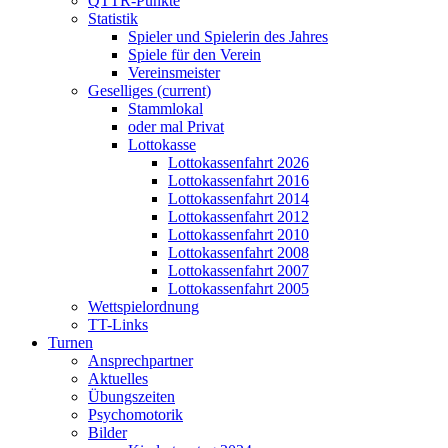
QTTR-Punkte
Statistik
Spieler und Spielerin des Jahres
Spiele für den Verein
Vereinsmeister
Geselliges
(current)
Stammlokal
oder mal Privat
Lottokasse
Lottokassenfahrt 2026
Lottokassenfahrt 2016
Lottokassenfahrt 2014
Lottokassenfahrt 2012
Lottokassenfahrt 2010
Lottokassenfahrt 2008
Lottokassenfahrt 2007
Lottokassenfahrt 2005
Wettspielordnung
TT-Links
Turnen
Ansprechpartner
Aktuelles
Übungszeiten
Psychomotorik
Bilder