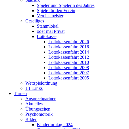
Statistik
Spieler und Spielerin des Jahres
Spiele für den Verein
Vereinsmeister
Geselliges
Stammlokal
oder mal Privat
Lottokasse
Lottokassenfahrt 2026
Lottokassenfahrt 2016
Lottokassenfahrt 2014
Lottokassenfahrt 2012
Lottokassenfahrt 2010
Lottokassenfahrt 2008
Lottokassenfahrt 2007
Lottokassenfahrt 2005
Wettspielordnung
TT-Links
Turnen
Ansprechpartner
Aktuelles
Übungszeiten
Psychomotorik
Bilder
Kinderturntag 2024