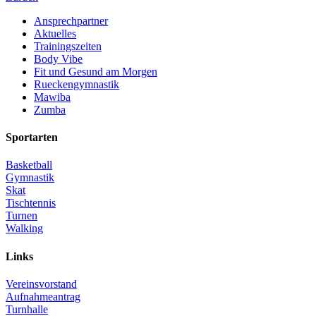
Ansprechpartner
Aktuelles
Trainingszeiten
Body Vibe
Fit und Gesund am Morgen
Rueckengymnastik
Mawiba
Zumba
Sportarten
Basketball
Gymnastik
Skat
Tischtennis
Turnen
Walking
Links
Vereinsvorstand
Aufnahmeantrag
Turnhalle